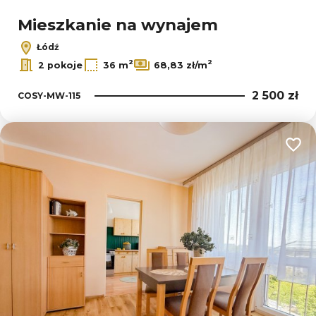
Mieszkanie na wynajem
Łódź
2
2
2 pokoje
36 m
68,83 zł/m
2 500 zł
COSY-MW-115
Dodaj