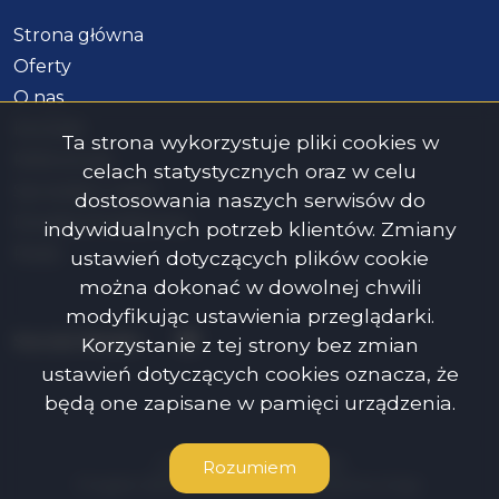
Strona główna
Oferty
O nas
Kontakt
Ta strona wykorzystuje pliki cookies w
Referencje
celach statystycznych oraz w celu
Sprzedaj z nami
dostosowania naszych serwisów do
Doradca kredytowy
indywidualnych potrzeb klientów. Zmiany
Rodo
ustawień dotyczących plików cookie
można dokonać w dowolnej chwili
modyfikując ustawienia przeglądarki.
Facebook
Social Media
Korzystanie z tej strony bez zmian
ustawień dotyczących cookies oznacza, że
będą one zapisane w pamięci urządzenia.
Cosy Flat Sp. z o.o. © 2026
Rozumiem
Program dla biur nieruchomości
Galactica Virgo