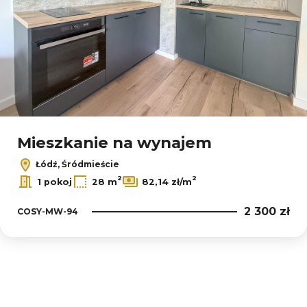
Mieszkanie na wynajem
Łódź, Śródmieście
2
2
1 pokoj
28 m
82,14 zł/m
2 300 zł
COSY-MW-94