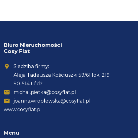
Biuro Nieruchomości
Cosy Flat
Siedziba firmy:
Aleja Tadeusza Kościuszki 59/61 lok. 219
90-514 Łódź
michal.pietka@cosyflat.pl
joanna.wroblewska@cosyflat.pl
www.cosyflat.pl
Menu