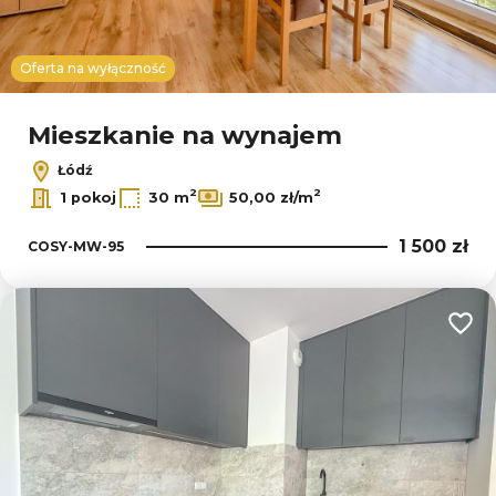
Oferta na wyłączność
Mieszkanie na wynajem
Łódź
2
2
1 pokoj
30 m
50,00 zł/m
1 500 zł
COSY-MW-95
Dodaj