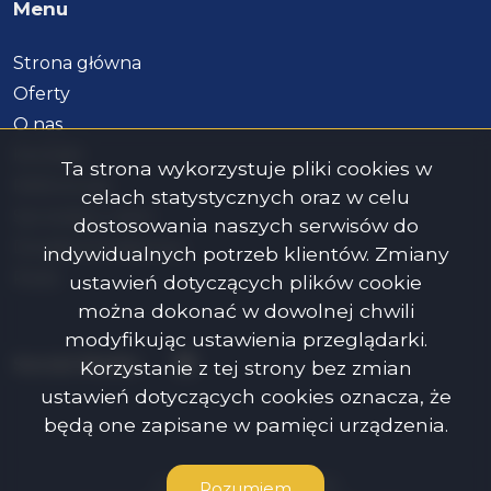
Menu
Strona główna
Oferty
O nas
Kontakt
Ta strona wykorzystuje pliki cookies w
Referencje
celach statystycznych oraz w celu
Sprzedaj z nami
dostosowania naszych serwisów do
Doradca kredytowy
indywidualnych potrzeb klientów. Zmiany
Rodo
ustawień dotyczących plików cookie
można dokonać w dowolnej chwili
modyfikując ustawienia przeglądarki.
Facebook
Social Media
Korzystanie z tej strony bez zmian
ustawień dotyczących cookies oznacza, że
będą one zapisane w pamięci urządzenia.
Cosy Flat Sp. z o.o. © 2026
Rozumiem