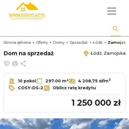
Strona główna
Oferty
Domy
Sprzedaż
Łódź
Zamojska
Dom na sprzedaż
Łódź, Zamojska
Dodaj do ulubionych
Drukuj
Udostępnij
2
10 pokoi
297.00 m²
4 208,75 zł/m
COSY-DS-2
Oblicz ratę kredytu
1 250 000 zł