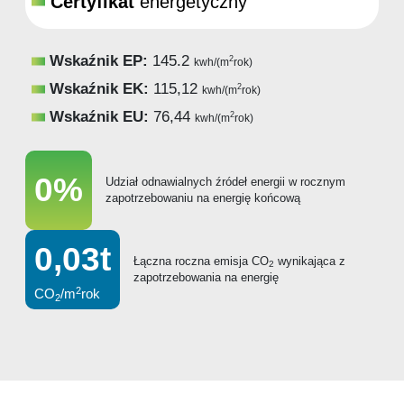
Certyfikat
energetyczny
Wskaźnik EP:
145.2
2
kwh/(m
rok)
Wskaźnik EK:
115,12
2
kwh/(m
rok)
Wskaźnik EU:
76,44
2
kwh/(m
rok)
0%
Udział odnawialnych źródeł energii w rocznym
zapotrzebowaniu na energię końcową
0,03t
Łączna roczna emisja CO
wynikająca z
2
zapotrzebowania na energię
2
CO
/m
rok
2