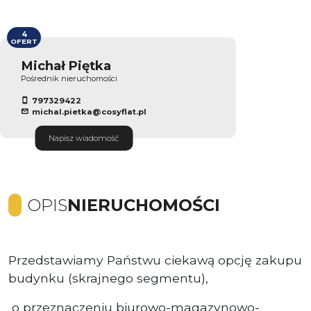
4
OFERT
Michał Piętka
Pośrednik nieruchomości
797329422
michal.pietka@cosyflat.pl
Napisz wiadomość
OPIS
NIERUCHOMOŚCI
Przedstawiamy Państwu ciekawą opcję zakupu
budynku (skrajnego segmentu),
o przeznaczeniu biurowo-magazynowo-