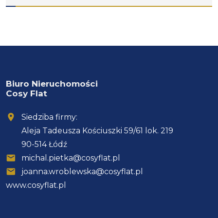
Biuro Nieruchomości
Cosy Flat
Siedziba firmy:
Aleja Tadeusza Kościuszki 59/61 lok. 219
90-514 Łódź
michal.pietka@cosyflat.pl
joanna.wroblewska@cosyflat.pl
www.cosyflat.pl