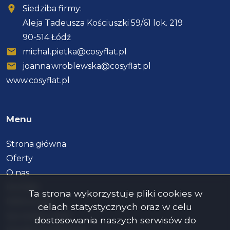
Siedziba firmy:
Aleja Tadeusza Kościuszki 59/61 lok. 219
90-514 Łódź
michal.pietka@cosyflat.pl
joanna.wroblewska@cosyflat.pl
www.cosyflat.pl
Menu
Strona główna
Oferty
O nas
Kontakt
Ta strona wykorzystuje pliki cookies w
Referencje
celach statystycznych oraz w celu
Sprzedaj z nami
dostosowania naszych serwisów do