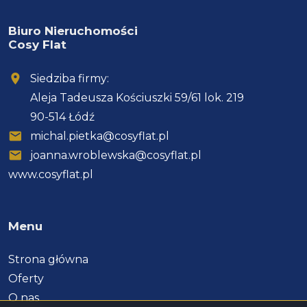
Biuro Nieruchomości
Cosy Flat
Siedziba firmy:
Aleja Tadeusza Kościuszki 59/61 lok. 219
90-514 Łódź
michal.pietka@cosyflat.pl
joanna.wroblewska@cosyflat.pl
www.cosyflat.pl
Menu
Strona główna
Oferty
O nas