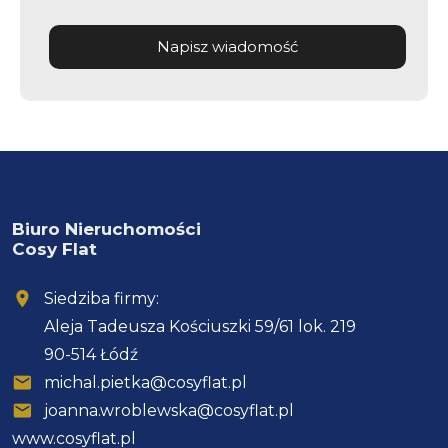
Napisz wiadomość
Biuro Nieruchomości
Cosy Flat
Siedziba firmy:
Aleja Tadeusza Kościuszki 59/61 lok. 219
90-514 Łódź
michal.pietka@cosyflat.pl
joanna.wroblewska@cosyflat.pl
www.cosyflat.pl