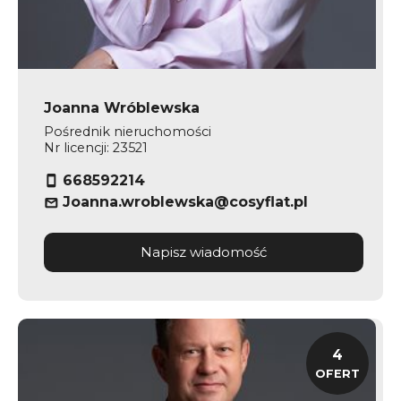
Joanna Wróblewska
Pośrednik nieruchomości
Nr licencji: 23521
668592214
Joanna.wroblewska@cosyflat.pl
Napisz wiadomość
4
OFERT