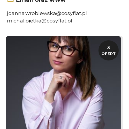
joanna.wroblewska@cosyflat.pl
michal.pietka@cosyflat.pl
3
OFERT