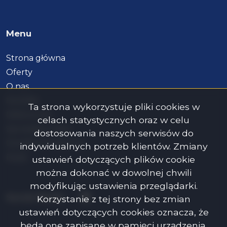
Menu
Strona główna
Oferty
O nas
Kontakt
Ta strona wykorzystuje pliki cookies w
Referencje
celach statystycznych oraz w celu
Sprzedaj z nami
dostosowania naszych serwisów do
Doradca kredytowy
indywidualnych potrzeb klientów. Zmiany
Rodo
ustawień dotyczących plików cookie
można dokonać w dowolnej chwili
modyfikując ustawienia przeglądarki.
Facebook
Social Media
Korzystanie z tej strony bez zmian
ustawień dotyczących cookies oznacza, że
będą one zapisane w pamięci urządzenia.